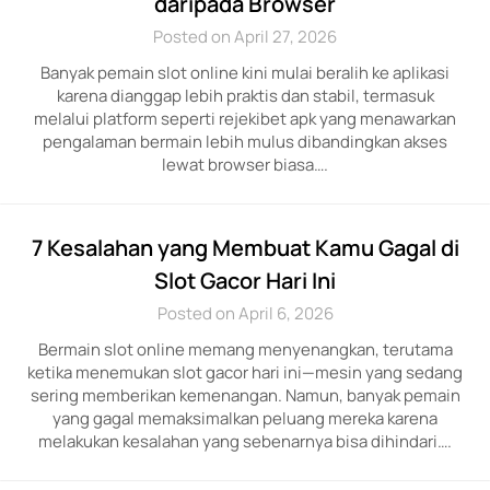
daripada Browser
Posted on April 27, 2026
Banyak pemain slot online kini mulai beralih ke aplikasi
karena dianggap lebih praktis dan stabil, termasuk
melalui platform seperti rejekibet apk yang menawarkan
pengalaman bermain lebih mulus dibandingkan akses
lewat browser biasa….
7 Kesalahan yang Membuat Kamu Gagal di
Slot Gacor Hari Ini
Posted on April 6, 2026
Bermain slot online memang menyenangkan, terutama
ketika menemukan slot gacor hari ini—mesin yang sedang
sering memberikan kemenangan. Namun, banyak pemain
yang gagal memaksimalkan peluang mereka karena
melakukan kesalahan yang sebenarnya bisa dihindari….