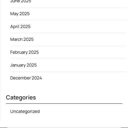
June 2025
May 2025
April 2025
March 2025
February 2025
January 2025
December 2024
Categories
Uncategorized