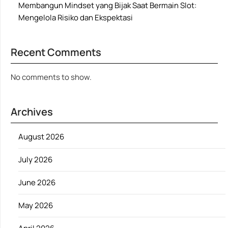
Membangun Mindset yang Bijak Saat Bermain Slot:
Mengelola Risiko dan Ekspektasi
Recent Comments
No comments to show.
Archives
August 2026
July 2026
June 2026
May 2026