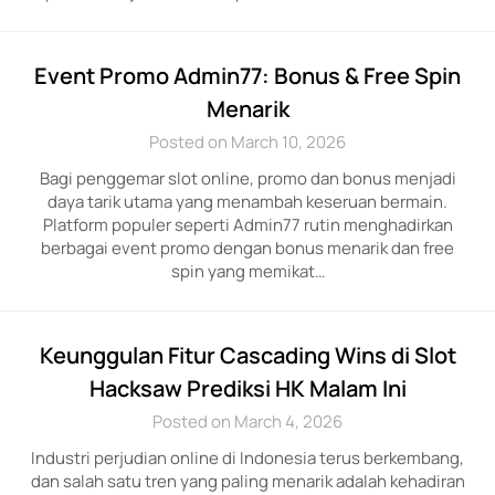
Event Promo Admin77: Bonus & Free Spin
Menarik
Posted on March 10, 2026
Bagi penggemar slot online, promo dan bonus menjadi
daya tarik utama yang menambah keseruan bermain.
Platform populer seperti Admin77 rutin menghadirkan
berbagai event promo dengan bonus menarik dan free
spin yang memikat…
Keunggulan Fitur Cascading Wins di Slot
Hacksaw Prediksi HK Malam Ini
Posted on March 4, 2026
Industri perjudian online di Indonesia terus berkembang,
dan salah satu tren yang paling menarik adalah kehadiran