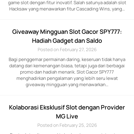
game slot dengan fitur inovatif. Salah satunya adalah slot
Hacksaw yang menawarkan fitur Cascading Wins, yang…
Giveaway Mingguan Slot Gacor SPY777:
Hadiah Gadget dan Saldo
Posted on February 27, 2026
Bagi penggemar permainan daring, keseruan tidak hanya
datang dari kemenangan biasa, tetapi juga dari berbagai
promo dan hadiah menarik. Slot Gacor SPY777
menghadirkan pengalaman yang lebih seru lewat
giveaway mingguan yang menawarkan…
Kolaborasi Eksklusif Slot dengan Provider
MG Live
Posted on February 25, 2026