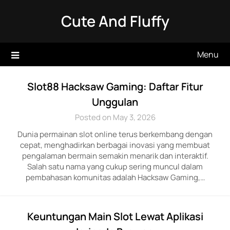
Skip
Cute And Fluffy
to
content
Menu
Slot88 Hacksaw Gaming: Daftar Fitur
Unggulan
Posted on May 3, 2026
Dunia permainan slot online terus berkembang dengan
cepat, menghadirkan berbagai inovasi yang membuat
pengalaman bermain semakin menarik dan interaktif.
Salah satu nama yang cukup sering muncul dalam
pembahasan komunitas adalah Hacksaw Gaming,…
Keuntungan Main Slot Lewat Aplikasi