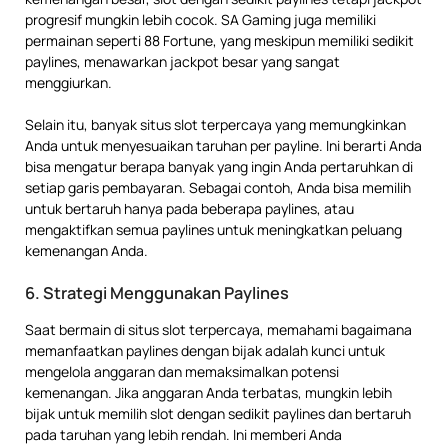
progresif mungkin lebih cocok. SA Gaming juga memiliki
permainan seperti 88 Fortune, yang meskipun memiliki sedikit
paylines, menawarkan jackpot besar yang sangat
menggiurkan.
Selain itu, banyak situs slot terpercaya yang memungkinkan
Anda untuk menyesuaikan taruhan per payline. Ini berarti Anda
bisa mengatur berapa banyak yang ingin Anda pertaruhkan di
setiap garis pembayaran. Sebagai contoh, Anda bisa memilih
untuk bertaruh hanya pada beberapa paylines, atau
mengaktifkan semua paylines untuk meningkatkan peluang
kemenangan Anda.
6. Strategi Menggunakan Paylines
Saat bermain di situs slot terpercaya, memahami bagaimana
memanfaatkan paylines dengan bijak adalah kunci untuk
mengelola anggaran dan memaksimalkan potensi
kemenangan. Jika anggaran Anda terbatas, mungkin lebih
bijak untuk memilih slot dengan sedikit paylines dan bertaruh
pada taruhan yang lebih rendah. Ini memberi Anda