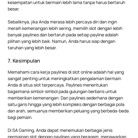
kesempatan untuk bermain lebih lama tanpa harus bertaruh
besar.
Sebaliknya, jika Anda merasa lebih percaya diri dan ingin
meraih kemenangan lebih sering, memilih slot dengan lebih
banyak paylines dan bertaruh pada setiap payline adalah
pilihan yang lebih baik. Namun, Anda harus siap dengan
taruhan yang lebih besar.
7. Kesimpulan
Memahami cara kerja paylines di slot online adalah hal yang
sangat penting untuk meningkatkan pengalaman bermain
Anda di situs slot terpercaya. Paylines menentukan
bagaimana simbol-simbol pada gulungan berbaris untuk
memberikan kemenangan. Dari paylines sederhana dengan
satu garis hingga yang lebih kompleks dengan berbagai pola
dan arah, semuanya memberikan peluang yang berbeda-beda
bagi pemain.
Di SA Gaming, Anda dapat menemukan berbagai jenis
permainan slot dengan paylines yang beragam, menawarkan