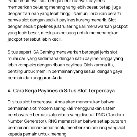
Pada umumnya, slot dengan lebih banyak paylines
memberikan peluang menang yang lebih besar, tetapi juga
dengan taruhan yang lebih tinggi. Namun, ini bukan berarti
bahwa slot dengan sedikit paylines kurang menarik. Slot
dengan sedikit paylines justru sering kali menawarkan jackpot
yang lebih besar, meskipun peluang untuk memenangkan
jackpot tersebut lebih kecil.
Situs seperti SA Gaming menawarkan berbagai jenis slot,
mulai dari yang sederhana dengan satu payline hingga yang
lebih kompleks dengan ribuan paylines. Oleh karena itu,
penting untuk memilih permainan yang sesuai dengan gaya
bermain dan anggaran Anda.
4. Cara Kerja Paylines di Situs Slot Terpercaya
Di situs slot terpercaya, Anda akan menemukan bahwa
permainan slot modern sering kali menggunakan sistem
pembayaran berbasis algoritma yang disebut RNG (Random
Number Generator). RNG memastikan bahwa setiap putaran
permainan benar-benar acak, memberikan peluang yang adil
kepada pemain untuk menang.