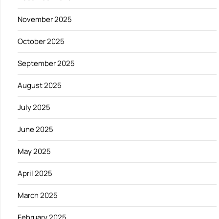
November 2025
October 2025
September 2025
August 2025
July 2025
June 2025
May 2025
April 2025
March 2025
February 2025