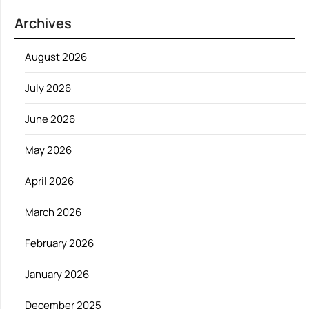
Archives
August 2026
July 2026
June 2026
May 2026
April 2026
March 2026
February 2026
January 2026
December 2025