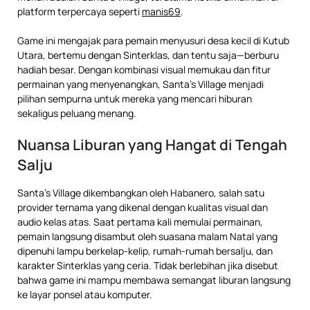
platform terpercaya seperti
manis69
.
Game ini mengajak para pemain menyusuri desa kecil di Kutub
Utara, bertemu dengan Sinterklas, dan tentu saja—berburu
hadiah besar. Dengan kombinasi visual memukau dan fitur
permainan yang menyenangkan, Santa’s Village menjadi
pilihan sempurna untuk mereka yang mencari hiburan
sekaligus peluang menang.
Nuansa Liburan yang Hangat di Tengah
Salju
Santa’s Village dikembangkan oleh Habanero, salah satu
provider ternama yang dikenal dengan kualitas visual dan
audio kelas atas. Saat pertama kali memulai permainan,
pemain langsung disambut oleh suasana malam Natal yang
dipenuhi lampu berkelap-kelip, rumah-rumah bersalju, dan
karakter Sinterklas yang ceria. Tidak berlebihan jika disebut
bahwa game ini mampu membawa semangat liburan langsung
ke layar ponsel atau komputer.