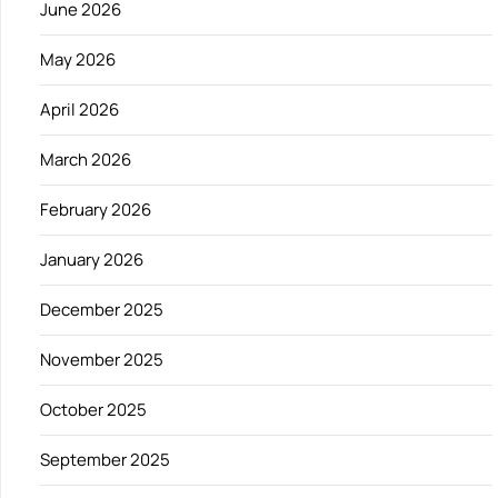
June 2026
May 2026
April 2026
March 2026
February 2026
January 2026
December 2025
November 2025
October 2025
September 2025