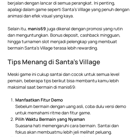
berjalan dengan lancar di semua perangkat. Ini penting,
apalagi dalam game seperti Santa’s Village yang penuh dengan
animasi dan efek visual yang kaya.
Selain itu,
manis69
juga dikenal dengan promosi yang rutin
dan menguntungkan. Bonus deposit, cashback mingguan,
hingga turnamen slot menjadi pelengkap yang membuat
bermain Santa’s Village terasa lebih rewarding.
Tips Menang di Santa’s Village
Meski game ini cukup santai dan cocok untuk semua level
pemain, beberapa tips berikut bisa membantu kamu lebih
maksimal saat bermain di manis69:
Manfaatkan Fitur Demo
Sebelum bermain dengan uang asli, coba dulu versi demo
untuk memahami ritme dan fitur game.
Pilih Waktu Bermain yang Nyaman
Suasana hati memengaruhi cara bermain. Santai dan
fokus akan membuatmu lebih jeli melihat peluang.