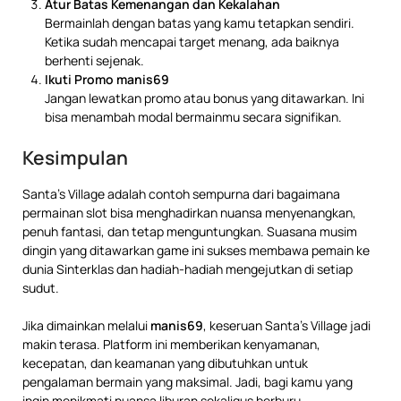
Atur Batas Kemenangan dan Kekalahan
Bermainlah dengan batas yang kamu tetapkan sendiri.
Ketika sudah mencapai target menang, ada baiknya
berhenti sejenak.
Ikuti Promo manis69
Jangan lewatkan promo atau bonus yang ditawarkan. Ini
bisa menambah modal bermainmu secara signifikan.
Kesimpulan
Santa’s Village adalah contoh sempurna dari bagaimana
permainan slot bisa menghadirkan nuansa menyenangkan,
penuh fantasi, dan tetap menguntungkan. Suasana musim
dingin yang ditawarkan game ini sukses membawa pemain ke
dunia Sinterklas dan hadiah-hadiah mengejutkan di setiap
sudut.
Jika dimainkan melalui
manis69
, keseruan Santa’s Village jadi
makin terasa. Platform ini memberikan kenyamanan,
kecepatan, dan keamanan yang dibutuhkan untuk
pengalaman bermain yang maksimal. Jadi, bagi kamu yang
ingin menikmati nuansa liburan sekaligus berburu