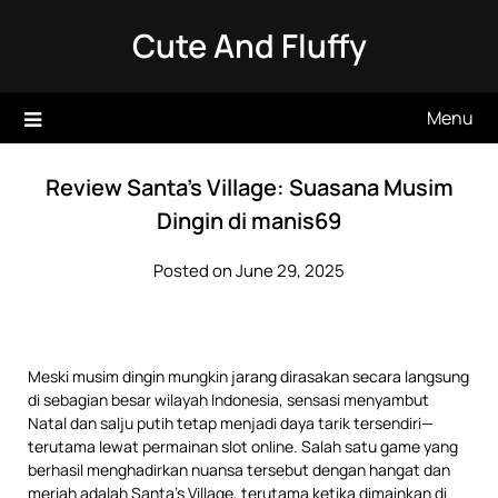
Skip
Cute And Fluffy
to
content
Menu
Review Santa’s Village: Suasana Musim
Dingin di manis69
Posted on June 29, 2025
Meski musim dingin mungkin jarang dirasakan secara langsung
di sebagian besar wilayah Indonesia, sensasi menyambut
Natal dan salju putih tetap menjadi daya tarik tersendiri—
terutama lewat permainan slot online. Salah satu game yang
berhasil menghadirkan nuansa tersebut dengan hangat dan
meriah adalah Santa’s Village, terutama ketika dimainkan di