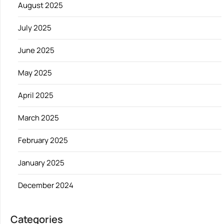
August 2025
July 2025
June 2025
May 2025
April 2025
March 2025
February 2025
January 2025
December 2024
Categories