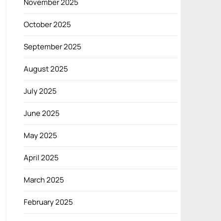
November 2025
October 2025
September 2025
August 2025
July 2025
June 2025
May 2025
April 2025
March 2025
February 2025