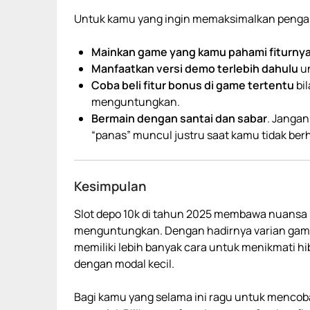
Untuk kamu yang ingin memaksimalkan pengal
Mainkan game yang kamu pahami fiturny
Manfaatkan versi demo terlebih dahulu
un
Coba beli fitur bonus di game tertentu
bil
menguntungkan.
Bermain dengan santai dan sabar
. Janga
“panas” muncul justru saat kamu tidak ber
Kesimpulan
Slot depo 10k di tahun 2025 membawa nuansa ba
menguntungkan. Dengan hadirnya varian game t
memiliki lebih banyak cara untuk menikmati 
dengan modal kecil.
Bagi kamu yang selama ini ragu untuk mencoba 