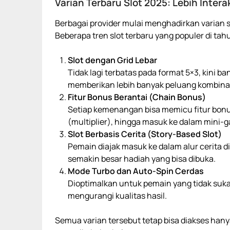
Varian Terbaru Slot 2025: Lebih Inter
Berbagai provider mulai menghadirkan varian s
Beberapa tren slot terbaru yang populer di tahu
Slot dengan Grid Lebar
Tidak lagi terbatas pada format 5×3, kini b
memberikan lebih banyak peluang kombina
Fitur Bonus Berantai (Chain Bonus)
Setiap kemenangan bisa memicu fitur bonu
(multiplier), hingga masuk ke dalam mini-g
Slot Berbasis Cerita (Story-Based Slot)
Pemain diajak masuk ke dalam alur cerita d
semakin besar hadiah yang bisa dibuka.
Mode Turbo dan Auto-Spin Cerdas
Dioptimalkan untuk pemain yang tidak suk
mengurangi kualitas hasil.
Semua varian tersebut tetap bisa diakses ha