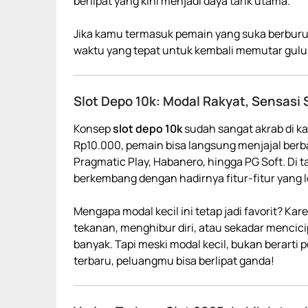
berlipat yang kini menjadi daya tarik utama.
Jika kamu termasuk pemain yang suka berburu 
waktu yang tepat untuk kembali memutar gu
Slot Depo 10k: Modal Rakyat, Sensasi 
Konsep
slot depo 10k
sudah sangat akrab di k
Rp10.000, pemain bisa langsung menjajal berba
Pragmatic Play, Habanero, hingga PG Soft. Di 
berkembang dengan hadirnya fitur-fitur yang 
Mengapa modal kecil ini tetap jadi favorit? Kar
tekanan, menghibur diri, atau sekadar mencici
banyak. Tapi meski modal kecil, bukan berarti 
terbaru, peluangmu bisa berlipat ganda!