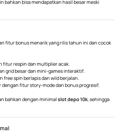
in bahkan bisa mendapatkan hasil besar meski
 fitur bonus menarik yang rilis tahun ini dan cocok
fitur respin dan multiplier acak.
n grid besar dan mini-games interaktif.
n free spin berlapis dan wild berjalan.
er dengan fitur story-mode dan bonus progresif.
kan bahkan dengan minimal
slot depo 10k
, sehingga
imal