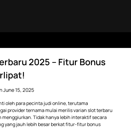
Terbaru 2025 – Fitur Bonus
rlipat!
n June 15, 2025
 oleh para pecinta judi online, terutama
gai provider ternama mulai merilis varian slot terbaru
 menggiurkan. Tidak hanya lebih interaktif secara
 yang jauh lebih besar berkat fitur-fitur bonus