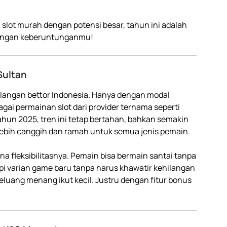
slot murah dengan potensi besar, tahun ini adalah
lungan keberuntunganmu!
Sultan
alangan bettor Indonesia. Hanya dengan modal
gai permainan slot dari provider ternama seperti
tahun 2025, tren ini tetap bertahan, bahkan semakin
lebih canggih dan ramah untuk semua jenis pemain.
ena fleksibilitasnya. Pemain bisa bermain santai tanpa
pi varian game baru tanpa harus khawatir kehilangan
peluang menang ikut kecil. Justru dengan fitur bonus