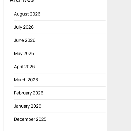
August 2026
July 2026
June 2026
May 2026
April 2026
March 2026
February 2026
January 2026
December 2025