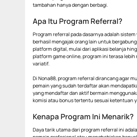
tambahan hanya dengan berbagi.
Apa Itu Program Referral?
Program referral pada dasarnya adalah siste
berhasil mengajak orang lain untuk bergabung
platform digital, mulai dari aplikasi belanja 
platform game online, program ini terasa lebih
variatif.
Di
Nona88
, program referral dirancang agar 
pemain yang sudah terdaftar akan mendapatkan
yang mendaftar dan aktif bermain menggunak
komisi atau bonus tertentu sesuai ketentuan y
Kenapa Program Ini Menarik?
Daya tarik utama dari program referral ini adal