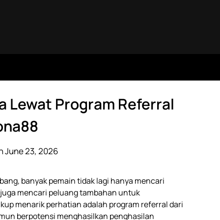
a Lewat Program Referral
ona88
n June 23, 2026
mbang, banyak pemain tidak lagi hanya mencari
a juga mencari peluang tambahan untuk
up menarik perhatian adalah program referral dari
mun berpotensi menghasilkan penghasilan