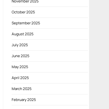
November 2025
October 2025
September 2025
August 2025
July 2025
June 2025
May 2025
April 2025
March 2025
February 2025